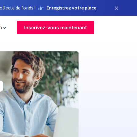
×
llecte de fonds !
Enregistrez votre place
n
Inscrivez-vous maintenant