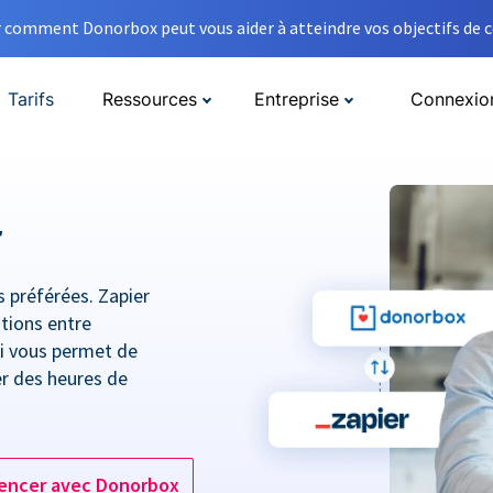
comment Donorbox peut vous aider à atteindre vos objectifs de co
Tarifs
Ressources
Entreprise
Connexio
r
 préférées. Zapier
tions entre
ui vous permet de
ter des heures de
ncer avec Donorbox