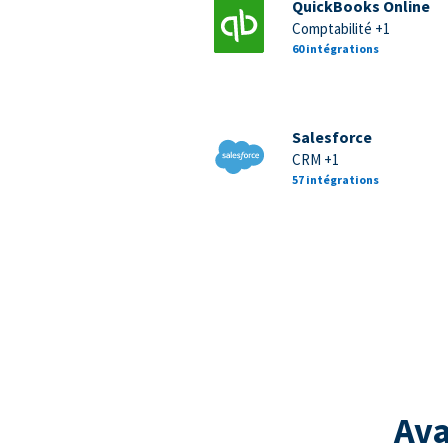
QuickBooks Online
Comptabilité +1
60 intégrations
Salesforce
CRM +1
57 intégrations
Ava