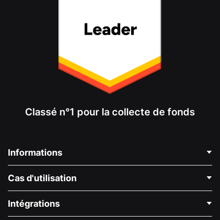
Classé n°1 pour la collecte de fonds
Informations
Contactez-nous
Cas d'utilisation
À propos de nous
Blog
Collecte de fonds politique
Intégrations
Carrières
Collecte de fonds médicale