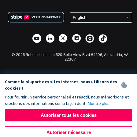
FAQ
Collecte de fonds pour les associations
Plugin de don WordPress
Conditions
Collecte de fonds pour les écoles
Formulaire de don Squarespace
Confidentialité
Collecte de fonds caritative
Plugin de don Wix
Sécurité
Application de don Weebly
Partenariat d'affiliation
Application de don Webflow
Bibliothèque
Don Joomla
API Doc + Zapier
© 2026 Rebel Idealist Inc 520 Belle View Blvd #4106, Alexandria, VA
22307
Comme la plupart des sites internet, nous utilisons des
cookies !
Pour fournir un service personnalisé et réactif, nous mémorisons et
stockons des informations sur la façon dont
Montre plus
Autoriser tous les cookies
Autoriser nécessaire