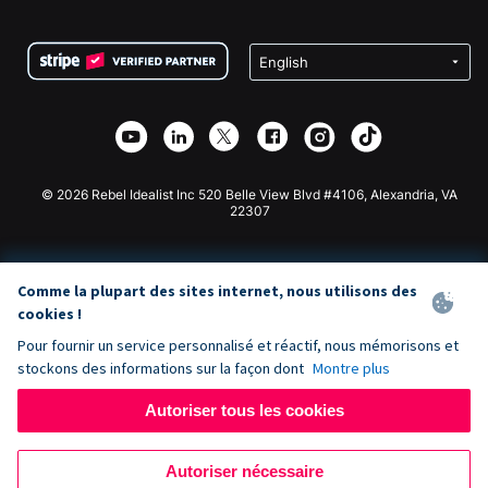
FAQ
Collecte de fonds pour les associations
Plugin de don WordPress
Conditions
Collecte de fonds pour les écoles
Formulaire de don Squarespace
Confidentialité
Collecte de fonds caritative
Plugin de don Wix
Sécurité
Application de don Weebly
Partenariat d'affiliation
Application de don Webflow
Bibliothèque
Don Joomla
API Doc + Zapier
© 2026 Rebel Idealist Inc 520 Belle View Blvd #4106, Alexandria, VA
22307
Comme la plupart des sites internet, nous utilisons des
cookies !
Pour fournir un service personnalisé et réactif, nous mémorisons et
stockons des informations sur la façon dont
Montre plus
Autoriser tous les cookies
Autoriser nécessaire