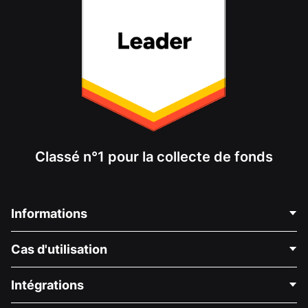
Classé n°1 pour la collecte de fonds
Informations
Contactez-nous
Cas d'utilisation
À propos de nous
Blog
Collecte de fonds politique
Intégrations
Carrières
Collecte de fonds médicale