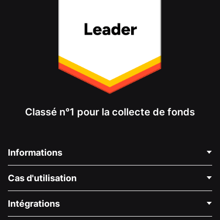
Classé n°1 pour la collecte de fonds
Informations
Contactez-nous
Cas d'utilisation
À propos de nous
Blog
Collecte de fonds politique
Intégrations
Carrières
Collecte de fonds médicale