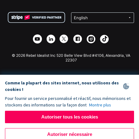
FAQ
Collecte de fonds pour les associations
Plugin de don WordPress
Conditions
Collecte de fonds pour les écoles
Formulaire de don Squarespace
Confidentialité
Collecte de fonds caritative
Plugin de don Wix
Sécurité
Application de don Weebly
Partenariat d'affiliation
Application de don Webflow
Bibliothèque
Don Joomla
API Doc + Zapier
© 2026 Rebel Idealist Inc 520 Belle View Blvd #4106, Alexandria, VA
22307
Comme la plupart des sites internet, nous utilisons des
cookies !
Pour fournir un service personnalisé et réactif, nous mémorisons et
stockons des informations sur la façon dont
Montre plus
Autoriser tous les cookies
Autoriser nécessaire