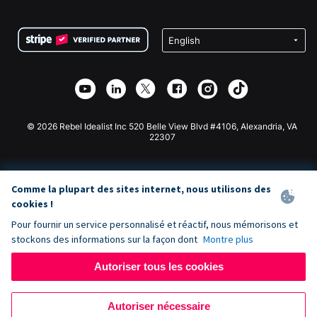
FAQ
Collecte de fonds pour les associations
Plugin de don WordPress
Conditions
Collecte de fonds pour les écoles
Formulaire de don Squarespace
Confidentialité
Collecte de fonds caritative
Plugin de don Wix
Sécurité
Application de don Weebly
Partenariat d'affiliation
Application de don Webflow
Bibliothèque
Don Joomla
API Doc + Zapier
© 2026 Rebel Idealist Inc 520 Belle View Blvd #4106, Alexandria, VA
22307
Comme la plupart des sites internet, nous utilisons des
cookies !
Pour fournir un service personnalisé et réactif, nous mémorisons et
stockons des informations sur la façon dont
Montre plus
Autoriser tous les cookies
Autoriser nécessaire