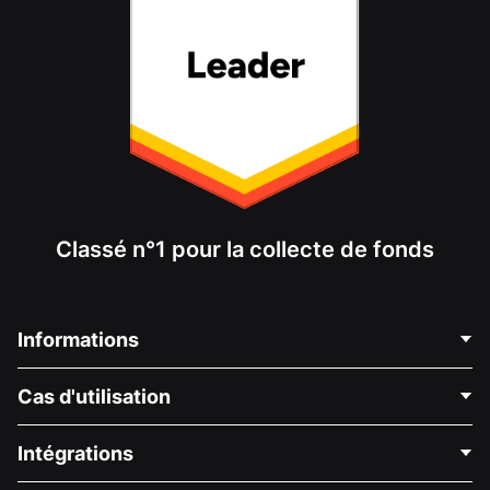
Classé n°1 pour la collecte de fonds
Informations
Contactez-nous
Cas d'utilisation
À propos de nous
Blog
Collecte de fonds politique
Intégrations
Carrières
Collecte de fonds médicale