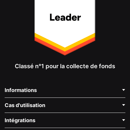
Classé n°1 pour la collecte de fonds
Informations
Contactez-nous
Cas d'utilisation
À propos de nous
Blog
Collecte de fonds politique
Intégrations
Carrières
Collecte de fonds médicale