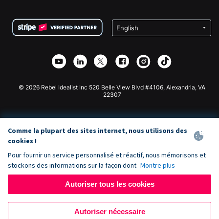
FAQ
Collecte de fonds pour les associations
Plugin de don WordPress
Conditions
Collecte de fonds pour les écoles
Formulaire de don Squarespace
Confidentialité
Collecte de fonds caritative
Plugin de don Wix
Sécurité
Application de don Weebly
Partenariat d'affiliation
Application de don Webflow
Bibliothèque
Don Joomla
API Doc + Zapier
© 2026 Rebel Idealist Inc 520 Belle View Blvd #4106, Alexandria, VA
22307
Comme la plupart des sites internet, nous utilisons des
cookies !
Pour fournir un service personnalisé et réactif, nous mémorisons et
stockons des informations sur la façon dont
Montre plus
Autoriser tous les cookies
Autoriser nécessaire