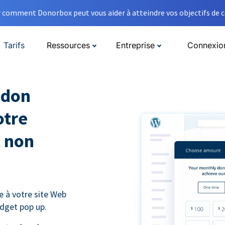
comment Donorbox peut vous aider à atteindre vos objectifs de co
Tarifs
Ressources
Entreprise
Connexio
 don
otre
t non
e à votre site Web
dget pop up.