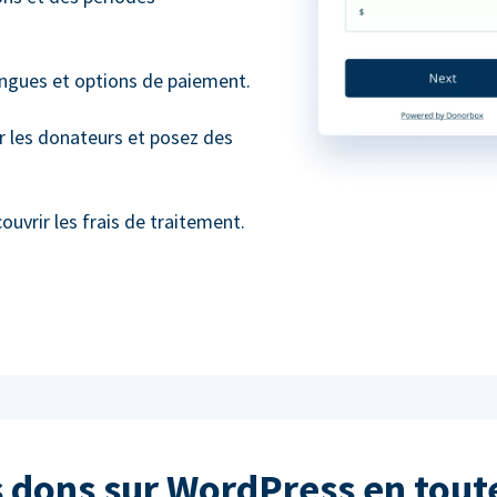
angues et options de paiement.
r les donateurs et posez des
vrir les frais de traitement.
 dons sur WordPress en tout