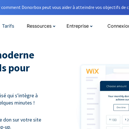
comment Donorbox peut vous aider à atteindre vos objectifs de co
Tarifs
Ressources
Entreprise
Connexio
moderne
ds pour
sé qui s'intègre à
uelques minutes !
e don sur votre site
op-up.