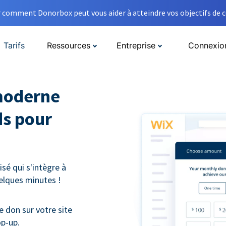
comment Donorbox peut vous aider à atteindre vos objectifs de co
Tarifs
Ressources
Entreprise
Connexio
moderne
ds pour
sé qui s'intègre à
uelques minutes !
e don sur votre site
op-up.