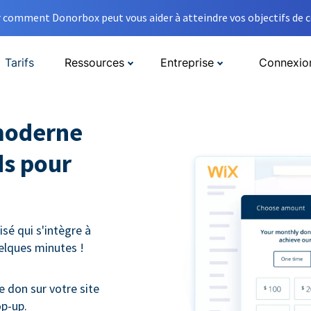
comment Donorbox peut vous aider à atteindre vos objectifs de co
Tarifs
Ressources
Entreprise
Connexio
moderne
ds pour
sé qui s'intègre à
uelques minutes !
e don sur votre site
op-up.