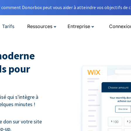
comment Donorbox peut vous aider à atteindre vos objectifs de co
Tarifs
Ressources
Entreprise
Connexio
moderne
ds pour
sé qui s'intègre à
uelques minutes !
e don sur votre site
op-up.