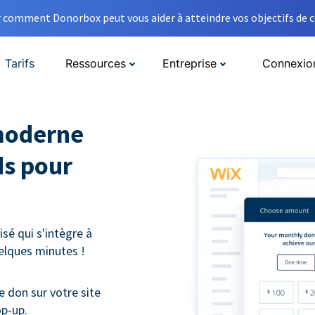
comment Donorbox peut vous aider à atteindre vos objectifs de co
Tarifs
Ressources
Entreprise
Connexio
moderne
ds pour
sé qui s'intègre à
uelques minutes !
e don sur votre site
op-up.