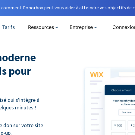
comment Donorbox peut vous aider à atteindre vos objectifs de co
Tarifs
Ressources
Entreprise
Connexio
moderne
ds pour
sé qui s'intègre à
uelques minutes !
e don sur votre site
op-up.