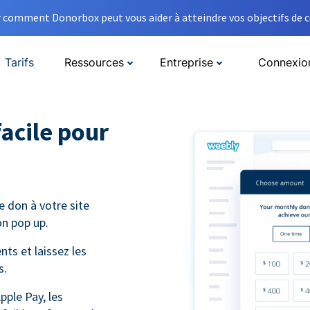
comment Donorbox peut vous aider à atteindre vos objectifs de co
Tarifs
Ressources
Entreprise
Connexio
facile pour
e don à votre site
n pop up.
ts et laissez les
s.
pple Pay, les