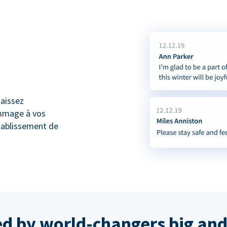
naissez
mmage à vos
tablissement de
ed by world-changers big and