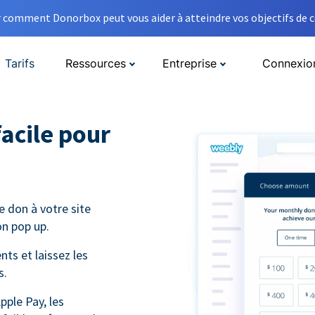
comment Donorbox peut vous aider à atteindre vos objectifs de co
Tarifs
Ressources
Entreprise
Connexio
facile pour
e don à votre site
n pop up.
ts et laissez les
s.
pple Pay, les