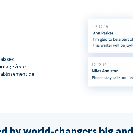
naissez
mmage à vos
tablissement de
ed by world-changers big and