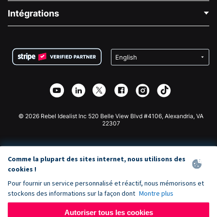
Blog
Collecte de fonds politique
Intégrations
Carrières
Collecte de fonds médicale
FAQ
Collecte de fonds pour les associations
Plugin de don WordPress
Conditions
Collecte de fonds pour les écoles
Formulaire de don Squarespace
Confidentialité
Collecte de fonds caritative
Plugin de don Wix
Sécurité
Application de don Weebly
Partenariat d'affiliation
Application de don Webflow
Bibliothèque
Don Joomla
API Doc + Zapier
© 2026 Rebel Idealist Inc 520 Belle View Blvd #4106, Alexandria, VA
22307
Comme la plupart des sites internet, nous utilisons des
cookies !
Pour fournir un service personnalisé et réactif, nous mémorisons et
stockons des informations sur la façon dont
Montre plus
Autoriser tous les cookies