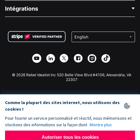
Blog
Collecte de fonds politique
Intégrations
Carrières
Collecte de fonds médicale
FAQ
Collecte de fonds pour les associations
Plugin de don WordPress
Conditions
Collecte de fonds pour les écoles
Formulaire de don Squarespace
Confidentialité
Collecte de fonds caritative
Plugin de don Wix
Sécurité
Application de don Weebly
Partenariat d'affiliation
Application de don Webflow
Bibliothèque
Don Joomla
API Doc + Zapier
© 2026 Rebel Idealist Inc 520 Belle View Blvd #4106, Alexandria, VA
22307
Comme la plupart des sites internet, nous utilisons des
cookies !
Pour fournir un service personnalisé et réactif, nous mémorisons et
stockons des informations sur la façon dont
Montre plus
Autoriser tous les cookies