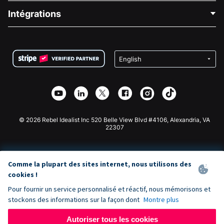
Blog
Collecte de fonds politique
Intégrations
Carrières
Collecte de fonds médicale
FAQ
Collecte de fonds pour les associations
Plugin de don WordPress
Conditions
Collecte de fonds pour les écoles
Formulaire de don Squarespace
Confidentialité
Collecte de fonds caritative
Plugin de don Wix
Sécurité
Application de don Weebly
Partenariat d'affiliation
Application de don Webflow
Bibliothèque
Don Joomla
API Doc + Zapier
© 2026 Rebel Idealist Inc 520 Belle View Blvd #4106, Alexandria, VA
22307
Comme la plupart des sites internet, nous utilisons des
cookies !
Pour fournir un service personnalisé et réactif, nous mémorisons et
stockons des informations sur la façon dont
Montre plus
Autoriser tous les cookies