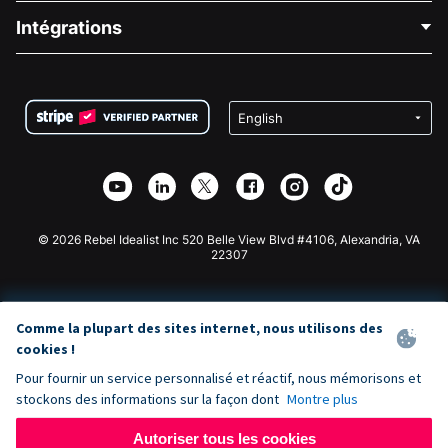
Blog
Collecte de fonds politique
Intégrations
Carrières
Collecte de fonds médicale
FAQ
Collecte de fonds pour les associations
Plugin de don WordPress
Conditions
Collecte de fonds pour les écoles
Formulaire de don Squarespace
Confidentialité
Collecte de fonds caritative
Plugin de don Wix
Sécurité
Application de don Weebly
Partenariat d'affiliation
Application de don Webflow
Bibliothèque
Don Joomla
API Doc + Zapier
© 2026 Rebel Idealist Inc 520 Belle View Blvd #4106, Alexandria, VA
22307
Comme la plupart des sites internet, nous utilisons des
cookies !
Pour fournir un service personnalisé et réactif, nous mémorisons et
stockons des informations sur la façon dont
Montre plus
Autoriser tous les cookies