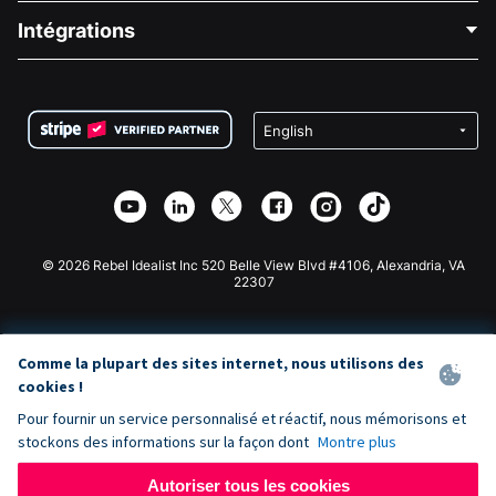
Blog
Collecte de fonds politique
Intégrations
Carrières
Collecte de fonds médicale
FAQ
Collecte de fonds pour les associations
Plugin de don WordPress
Conditions
Collecte de fonds pour les écoles
Formulaire de don Squarespace
Confidentialité
Collecte de fonds caritative
Plugin de don Wix
Sécurité
Application de don Weebly
Partenariat d'affiliation
Application de don Webflow
Bibliothèque
Don Joomla
API Doc + Zapier
© 2026 Rebel Idealist Inc 520 Belle View Blvd #4106, Alexandria, VA
22307
Comme la plupart des sites internet, nous utilisons des
cookies !
Pour fournir un service personnalisé et réactif, nous mémorisons et
stockons des informations sur la façon dont
Montre plus
Autoriser tous les cookies