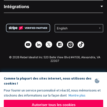
Blog
Collecte de fonds politique
Intégrations
Carrières
Collecte de fonds médicale
FAQ
Collecte de fonds pour les associations
Plugin de don WordPress
Conditions
Collecte de fonds pour les écoles
Formulaire de don Squarespace
Confidentialité
Collecte de fonds caritative
Plugin de don Wix
Sécurité
Application de don Weebly
Partenariat d'affiliation
Application de don Webflow
Bibliothèque
Don Joomla
API Doc + Zapier
© 2026 Rebel Idealist Inc 520 Belle View Blvd #4106, Alexandria, VA
22307
Comme la plupart des sites internet, nous utilisons des
cookies !
Pour fournir un service personnalisé et réactif, nous mémorisons et
stockons des informations sur la façon dont
Montre plus
Autoriser tous les cookies