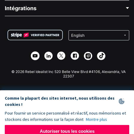
Blog
Collecte de fonds politique
Intégrations
Carrières
Collecte de fonds médicale
FAQ
Collecte de fonds pour les associations
Plugin de don WordPress
Conditions
Collecte de fonds pour les écoles
Formulaire de don Squarespace
Confidentialité
Collecte de fonds caritative
Plugin de don Wix
Sécurité
Application de don Weebly
Partenariat d'affiliation
Application de don Webflow
Bibliothèque
Don Joomla
API Doc + Zapier
© 2026 Rebel Idealist Inc 520 Belle View Blvd #4106, Alexandria, VA
22307
Comme la plupart des sites internet, nous utilisons des
cookies !
Pour fournir un service personnalisé et réactif, nous mémorisons et
stockons des informations sur la façon dont
Montre plus
Autoriser tous les cookies