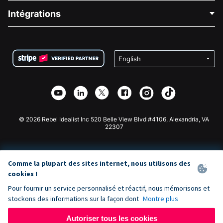
Blog
Collecte de fonds politique
Intégrations
Carrières
Collecte de fonds médicale
FAQ
Collecte de fonds pour les associations
Plugin de don WordPress
Conditions
Collecte de fonds pour les écoles
Formulaire de don Squarespace
Confidentialité
Collecte de fonds caritative
Plugin de don Wix
Sécurité
Application de don Weebly
Partenariat d'affiliation
Application de don Webflow
Bibliothèque
Don Joomla
API Doc + Zapier
© 2026 Rebel Idealist Inc 520 Belle View Blvd #4106, Alexandria, VA
22307
Comme la plupart des sites internet, nous utilisons des
cookies !
Pour fournir un service personnalisé et réactif, nous mémorisons et
stockons des informations sur la façon dont
Montre plus
Autoriser tous les cookies