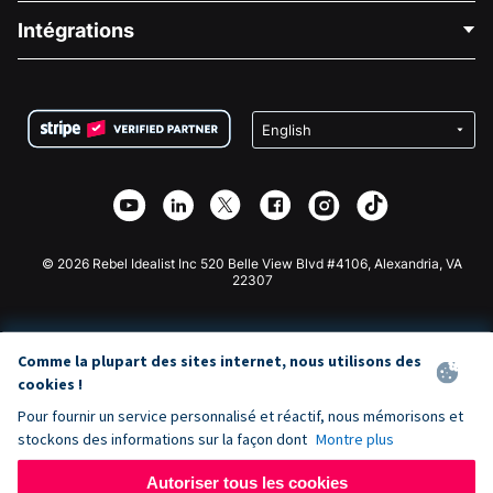
Blog
Collecte de fonds politique
Intégrations
Carrières
Collecte de fonds médicale
FAQ
Collecte de fonds pour les associations
Plugin de don WordPress
Conditions
Collecte de fonds pour les écoles
Formulaire de don Squarespace
Confidentialité
Collecte de fonds caritative
Plugin de don Wix
Sécurité
Application de don Weebly
Partenariat d'affiliation
Application de don Webflow
Bibliothèque
Don Joomla
API Doc + Zapier
© 2026 Rebel Idealist Inc 520 Belle View Blvd #4106, Alexandria, VA
22307
Comme la plupart des sites internet, nous utilisons des
cookies !
Pour fournir un service personnalisé et réactif, nous mémorisons et
stockons des informations sur la façon dont
Montre plus
Autoriser tous les cookies