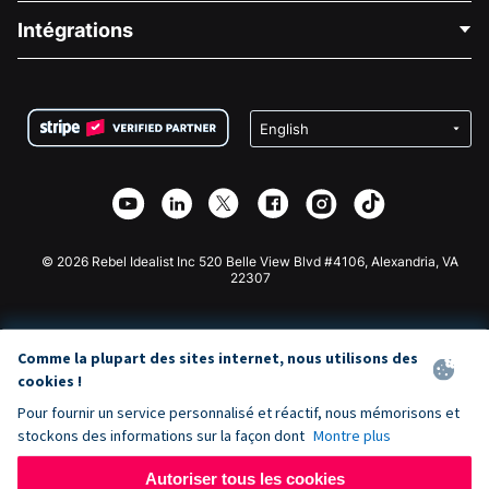
Blog
Collecte de fonds politique
Intégrations
Carrières
Collecte de fonds médicale
FAQ
Collecte de fonds pour les associations
Plugin de don WordPress
Conditions
Collecte de fonds pour les écoles
Formulaire de don Squarespace
Confidentialité
Collecte de fonds caritative
Plugin de don Wix
Sécurité
Application de don Weebly
Partenariat d'affiliation
Application de don Webflow
Bibliothèque
Don Joomla
API Doc + Zapier
© 2026 Rebel Idealist Inc 520 Belle View Blvd #4106, Alexandria, VA
22307
Comme la plupart des sites internet, nous utilisons des
cookies !
Pour fournir un service personnalisé et réactif, nous mémorisons et
stockons des informations sur la façon dont
Montre plus
Autoriser tous les cookies