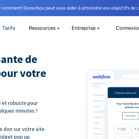
comment Donorbox peut vous aider à atteindre vos objectifs de co
Tarifs
Ressources
Entreprise
Connexio
sante de
pour votre
 et robuste pour
uelques minutes !
e don sur votre site
idget pop up.