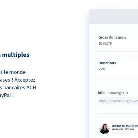
 multiples
ns le monde
vises ! Acceptez
ts bancaires ACH
ayPal !