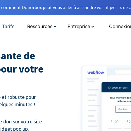
comment Donorbox peut vous aider à atteindre vos objectifs de co
Tarifs
Ressources
Entreprise
Connexio
sante de
pour votre
 et robuste pour
uelques minutes !
e don sur votre site
idget pop up.