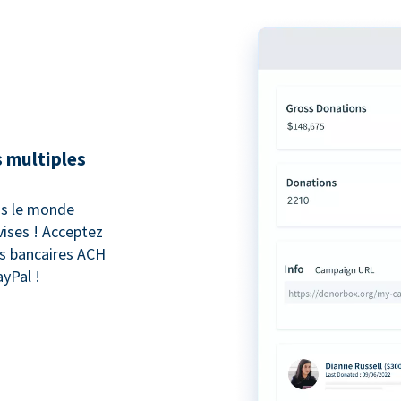
 multiples
ns le monde
vises ! Acceptez
ts bancaires ACH
ayPal !