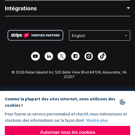
Blog
Collecte de fonds politique
Intégrations
Carrières
Collecte de fonds médicale
FAQ
Collecte de fonds pour les associations
Plugin de don WordPress
Conditions
Collecte de fonds pour les écoles
Formulaire de don Squarespace
Confidentialité
Collecte de fonds caritative
Plugin de don Wix
Sécurité
Application de don Weebly
Partenariat d'affiliation
Application de don Webflow
Bibliothèque
Don Joomla
API Doc + Zapier
© 2026 Rebel Idealist Inc 520 Belle View Blvd #4106, Alexandria, VA
22307
Comme la plupart des sites internet, nous utilisons des
cookies !
Pour fournir un service personnalisé et réactif, nous mémorisons et
stockons des informations sur la façon dont
Montre plus
Autoriser tous les cookies