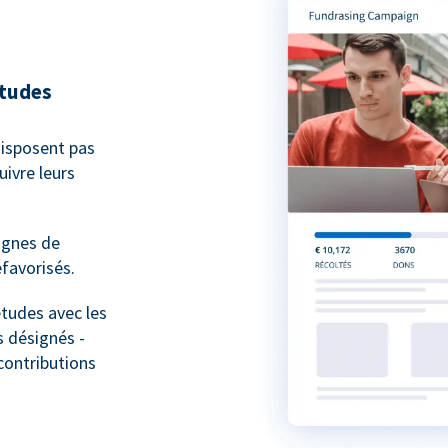
études
isposent pas
ivre leurs
agnes de
favorisés.
études avec les
 désignés -
contributions