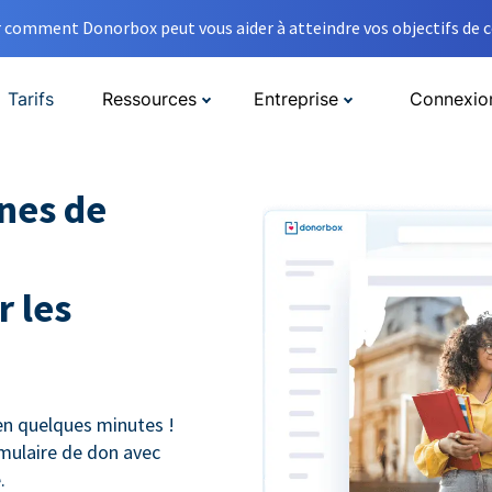
comment Donorbox peut vous aider à atteindre vos objectifs de co
Tarifs
Ressources
Entreprise
Connexio
nes de
 les
n quelques minutes !
mulaire de don avec
.