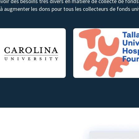
avoir des besoins très divers en matière de collecte de fon
 à augmenter les dons pour tous les collecteurs de fonds univ