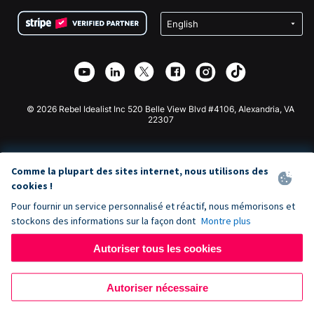
Conditions
Collecte de fonds pour les écoles
Formulaire de don Squarespace
Confidentialité
Collecte de fonds caritative
Plugin de don Wix
Sécurité
Application de don Weebly
Partenariat d'affiliation
Application de don Webflow
Bibliothèque
Don Joomla
API Doc + Zapier
© 2026 Rebel Idealist Inc 520 Belle View Blvd #4106, Alexandria, VA
22307
Comme la plupart des sites internet, nous utilisons des
cookies !
Pour fournir un service personnalisé et réactif, nous mémorisons et
stockons des informations sur la façon dont
Montre plus
Autoriser tous les cookies
Autoriser nécessaire