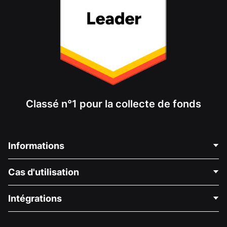
Classé n°1 pour la collecte de fonds
Informations
Contactez-nous
Cas d'utilisation
À propos de nous
Blog
Collecte de fonds politique
Intégrations
Carrières
Collecte de fonds médicale
FAQ
Collecte de fonds pour les associations
Plugin de don WordPress