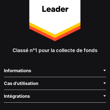
Classé n°1 pour la collecte de fonds
Informations
Contactez-nous
Cas d'utilisation
À propos de nous
Blog
Collecte de fonds politique
Intégrations
Carrières
Collecte de fonds médicale
FAQ
Collecte de fonds pour les associations
Plugin de don WordPress