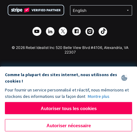
Conditions
Collecte de fonds pour les écoles
Formulaire de don Squarespace
Confidentialité
Collecte de fonds caritative
Plugin de don Wix
Sécurité
Application de don Weebly
Partenariat d'affiliation
Application de don Webflow
Bibliothèque
Don Joomla
API Doc + Zapier
© 2026 Rebel Idealist Inc 520 Belle View Blvd #4106, Alexandria, VA
22307
Comme la plupart des sites internet, nous utilisons des
cookies !
Pour fournir un service personnalisé et réactif, nous mémorisons et
stockons des informations sur la façon dont
Montre plus
Autoriser tous les cookies
Autoriser nécessaire