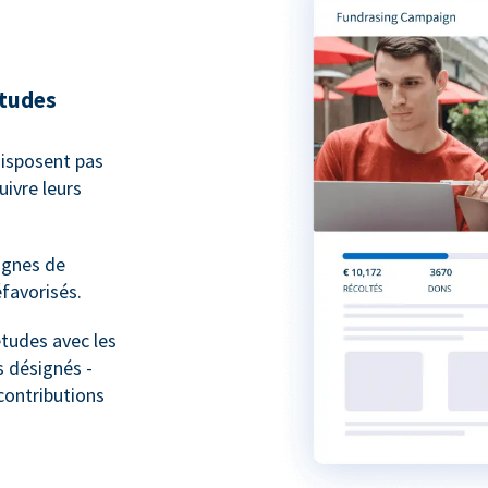
études
isposent pas
ivre leurs
agnes de
favorisés.
études avec les
 désignés -
contributions