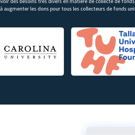
avoir des besoins très divers en matière de collecte de fon
 à augmenter les dons pour tous les collecteurs de fonds univ