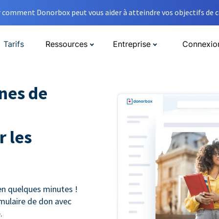
comment Donorbox peut vous aider à atteindre vos objectifs de co
Tarifs
Ressources
Entreprise
Connexio
nes de
 les
n quelques minutes !
mulaire de don avec
.