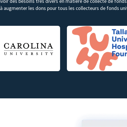
avoir des besoins très divers en matière de collecte de fon
 à augmenter les dons pour tous les collecteurs de fonds univ