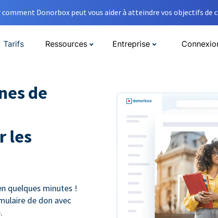
comment Donorbox peut vous aider à atteindre vos objectifs de co
Tarifs
Ressources
Entreprise
Connexio
nes de
 les
n quelques minutes !
mulaire de don avec
.