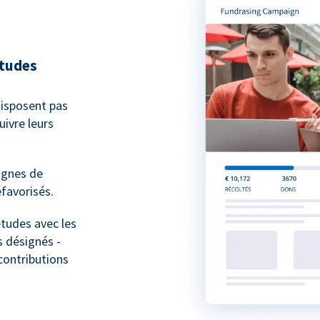
études
isposent pas
ivre leurs
agnes de
favorisés.
études avec les
 désignés -
contributions