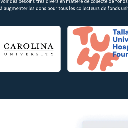
avoir des besoins très divers en matière de collecte de fon
 à augmenter les dons pour tous les collecteurs de fonds univ