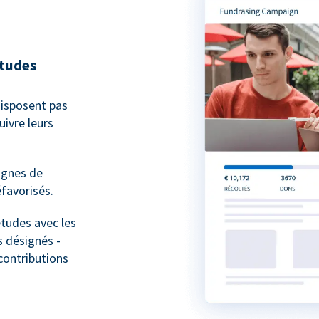
études
isposent pas
ivre leurs
agnes de
favorisés.
études avec les
 désignés -
contributions