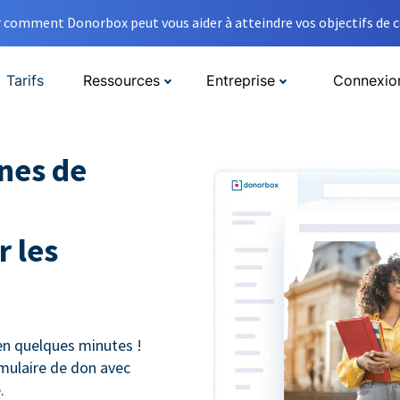
comment Donorbox peut vous aider à atteindre vos objectifs de co
Tarifs
Ressources
Entreprise
Connexio
nes de
 les
n quelques minutes !
mulaire de don avec
.