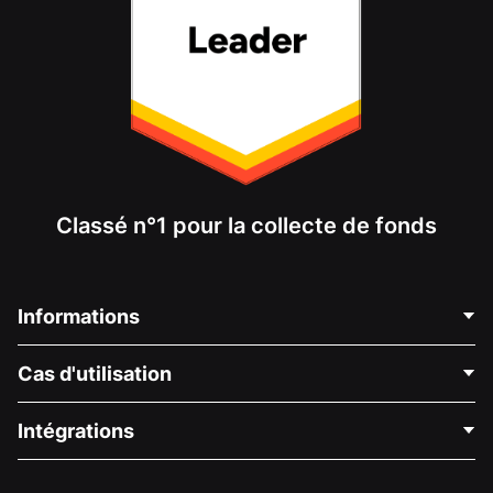
Classé n°1 pour la collecte de fonds
Informations
Contactez-nous
Cas d'utilisation
À propos de nous
Blog
Collecte de fonds politique
Intégrations
Carrières
Collecte de fonds médicale
FAQ
Collecte de fonds pour les associations
Plugin de don WordPress