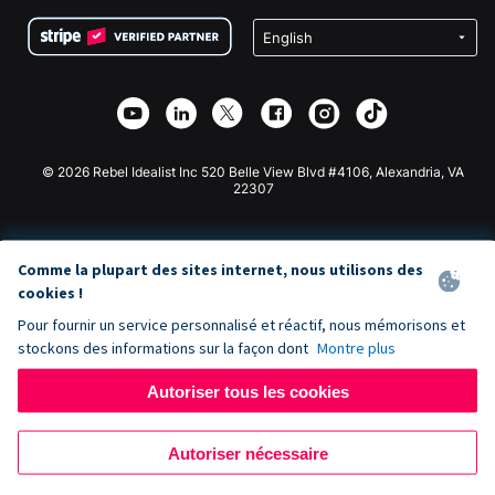
Conditions
Collecte de fonds pour les écoles
Formulaire de don Squarespace
Confidentialité
Collecte de fonds caritative
Plugin de don Wix
Sécurité
Application de don Weebly
Partenariat d'affiliation
Application de don Webflow
Bibliothèque
Don Joomla
API Doc + Zapier
© 2026 Rebel Idealist Inc 520 Belle View Blvd #4106, Alexandria, VA
22307
Comme la plupart des sites internet, nous utilisons des
cookies !
Pour fournir un service personnalisé et réactif, nous mémorisons et
stockons des informations sur la façon dont
Montre plus
Autoriser tous les cookies
Autoriser nécessaire