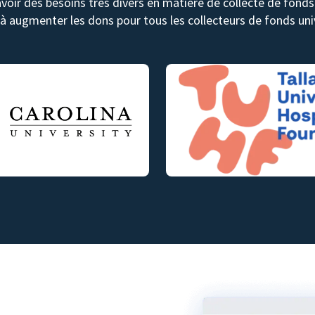
avoir des besoins très divers en matière de collecte de fon
 à augmenter les dons pour tous les collecteurs de fonds univ