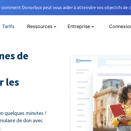
comment Donorbox peut vous aider à atteindre vos objectifs de co
Tarifs
Ressources
Entreprise
Connexio
nes de
 les
n quelques minutes !
mulaire de don avec
.