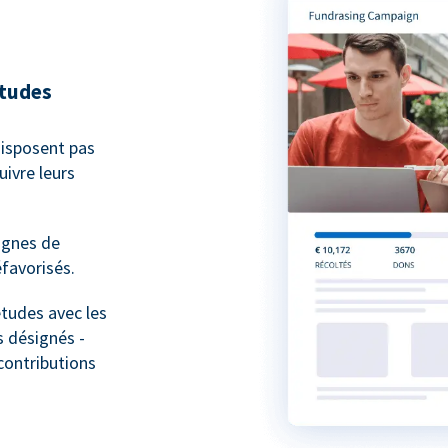
études
isposent pas
ivre leurs
agnes de
favorisés.
études avec les
 désignés -
contributions