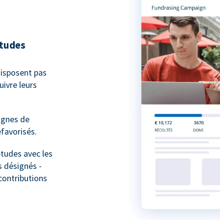
études
isposent pas
ivre leurs
agnes de
favorisés.
études avec les
 désignés -
contributions