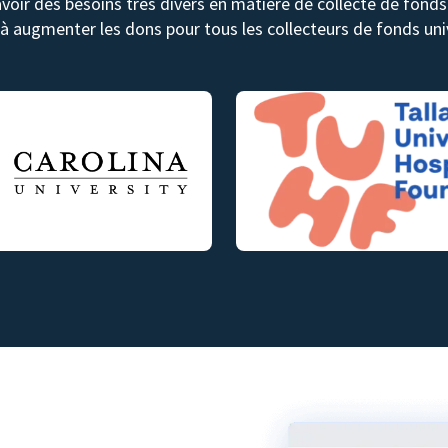
avoir des besoins très divers en matière de collecte de fon
 à augmenter les dons pour tous les collecteurs de fonds univ