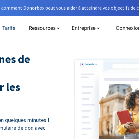
comment Donorbox peut vous aider à atteindre vos objectifs de co
Tarifs
Ressources
Entreprise
Connexio
nes de
 les
n quelques minutes !
mulaire de don avec
.