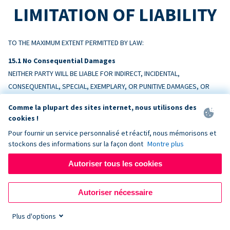
LIMITATION OF LIABILITY
TO THE MAXIMUM EXTENT PERMITTED BY LAW:
No Consequential Damages
NEITHER PARTY WILL BE LIABLE FOR INDIRECT, INCIDENTAL,
CONSEQUENTIAL, SPECIAL, EXEMPLARY, OR PUNITIVE DAMAGES, OR
LOSS OF PROFITS, REVENUE, OR DATA, ARISING OUT OF OR RELATING
Comme la plupart des sites internet, nous utilisons des
TO THIS AGREEMENT, EVEN IF ADVISED OF THE POSSIBILITY.
cookies !
Pour fournir un service personnalisé et réactif, nous mémorisons et
Liability Cap
stockons des informations sur la façon dont
Montre plus
DONORBOX’S TOTAL AGGREGATE LIABILITY ARISING OUT OF OR
RELATING TO THIS AGREEMENT WILL NOT EXCEED THE AMOUNTS PAID BY
Autoriser tous les cookies
CUSTOMER TO DONORBOX IN THE TWELVE (12) MONTHS PRECEDING
THE EVENT GIVING RISE TO THE CLAIM.
Autoriser nécessaire
Exceptions
Plus d'options
Nothing limits liability for: (a) amounts Customer owes Donorbox; (b)