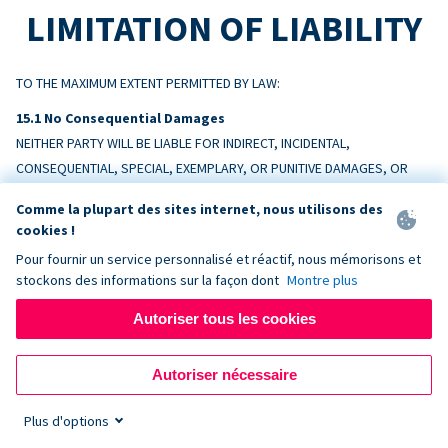
LIMITATION OF LIABILITY
TO THE MAXIMUM EXTENT PERMITTED BY LAW:
No Consequential Damages
NEITHER PARTY WILL BE LIABLE FOR INDIRECT, INCIDENTAL,
CONSEQUENTIAL, SPECIAL, EXEMPLARY, OR PUNITIVE DAMAGES, OR
LOSS OF PROFITS, REVENUE, OR DATA, ARISING OUT OF OR RELATING
Comme la plupart des sites internet, nous utilisons des
TO THIS AGREEMENT, EVEN IF ADVISED OF THE POSSIBILITY.
cookies !
Pour fournir un service personnalisé et réactif, nous mémorisons et
Liability Cap
stockons des informations sur la façon dont
Montre plus
DONORBOX’S TOTAL AGGREGATE LIABILITY ARISING OUT OF OR
RELATING TO THIS AGREEMENT WILL NOT EXCEED THE AMOUNTS PAID BY
Autoriser tous les cookies
CUSTOMER TO DONORBOX IN THE TWELVE (12) MONTHS PRECEDING
THE EVENT GIVING RISE TO THE CLAIM.
Autoriser nécessaire
Exceptions
Plus d'options
Nothing limits liability for: (a) amounts Customer owes Donorbox; (b)