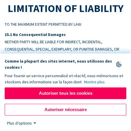
LIMITATION OF LIABILITY
TO THE MAXIMUM EXTENT PERMITTED BY LAW:
No Consequential Damages
NEITHER PARTY WILL BE LIABLE FOR INDIRECT, INCIDENTAL,
CONSEQUENTIAL, SPECIAL, EXEMPLARY, OR PUNITIVE DAMAGES, OR
LOSS OF PROFITS, REVENUE, OR DATA, ARISING OUT OF OR RELATING
Comme la plupart des sites internet, nous utilisons des
TO THIS AGREEMENT, EVEN IF ADVISED OF THE POSSIBILITY.
cookies !
Pour fournir un service personnalisé et réactif, nous mémorisons et
Liability Cap
stockons des informations sur la façon dont
Montre plus
DONORBOX’S TOTAL AGGREGATE LIABILITY ARISING OUT OF OR
RELATING TO THIS AGREEMENT WILL NOT EXCEED THE AMOUNTS PAID BY
Autoriser tous les cookies
CUSTOMER TO DONORBOX IN THE TWELVE (12) MONTHS PRECEDING
THE EVENT GIVING RISE TO THE CLAIM.
Autoriser nécessaire
Exceptions
Plus d'options
Nothing limits liability for: (a) amounts Customer owes Donorbox; (b)