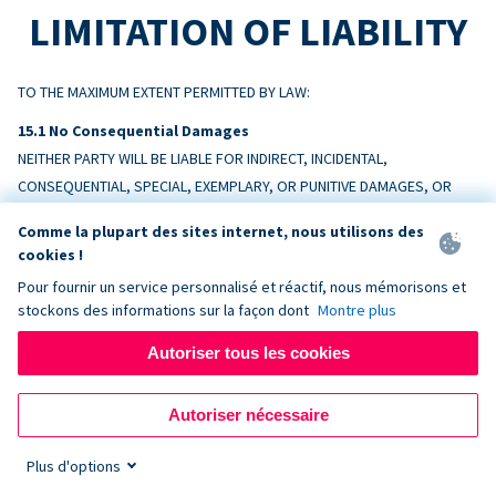
LIMITATION OF LIABILITY
TO THE MAXIMUM EXTENT PERMITTED BY LAW:
No Consequential Damages
NEITHER PARTY WILL BE LIABLE FOR INDIRECT, INCIDENTAL,
CONSEQUENTIAL, SPECIAL, EXEMPLARY, OR PUNITIVE DAMAGES, OR
LOSS OF PROFITS, REVENUE, OR DATA, ARISING OUT OF OR RELATING
Comme la plupart des sites internet, nous utilisons des
TO THIS AGREEMENT, EVEN IF ADVISED OF THE POSSIBILITY.
cookies !
Pour fournir un service personnalisé et réactif, nous mémorisons et
Liability Cap
stockons des informations sur la façon dont
Montre plus
DONORBOX’S TOTAL AGGREGATE LIABILITY ARISING OUT OF OR
RELATING TO THIS AGREEMENT WILL NOT EXCEED THE AMOUNTS PAID BY
Autoriser tous les cookies
CUSTOMER TO DONORBOX IN THE TWELVE (12) MONTHS PRECEDING
THE EVENT GIVING RISE TO THE CLAIM.
Autoriser nécessaire
Exceptions
Plus d'options
Nothing limits liability for: (a) amounts Customer owes Donorbox; (b)