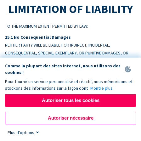
LIMITATION OF LIABILITY
TO THE MAXIMUM EXTENT PERMITTED BY LAW:
No Consequential Damages
NEITHER PARTY WILL BE LIABLE FOR INDIRECT, INCIDENTAL,
CONSEQUENTIAL, SPECIAL, EXEMPLARY, OR PUNITIVE DAMAGES, OR
LOSS OF PROFITS, REVENUE, OR DATA, ARISING OUT OF OR RELATING
Comme la plupart des sites internet, nous utilisons des
TO THIS AGREEMENT, EVEN IF ADVISED OF THE POSSIBILITY.
cookies !
Pour fournir un service personnalisé et réactif, nous mémorisons et
Liability Cap
stockons des informations sur la façon dont
Montre plus
DONORBOX’S TOTAL AGGREGATE LIABILITY ARISING OUT OF OR
RELATING TO THIS AGREEMENT WILL NOT EXCEED THE AMOUNTS PAID BY
Autoriser tous les cookies
CUSTOMER TO DONORBOX IN THE TWELVE (12) MONTHS PRECEDING
THE EVENT GIVING RISE TO THE CLAIM.
Autoriser nécessaire
Exceptions
Plus d'options
Nothing limits liability for: (a) amounts Customer owes Donorbox; (b)