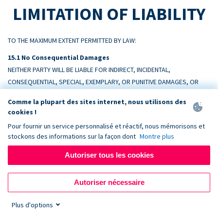
LIMITATION OF LIABILITY
TO THE MAXIMUM EXTENT PERMITTED BY LAW:
No Consequential Damages
NEITHER PARTY WILL BE LIABLE FOR INDIRECT, INCIDENTAL,
CONSEQUENTIAL, SPECIAL, EXEMPLARY, OR PUNITIVE DAMAGES, OR
LOSS OF PROFITS, REVENUE, OR DATA, ARISING OUT OF OR RELATING
Comme la plupart des sites internet, nous utilisons des
TO THIS AGREEMENT, EVEN IF ADVISED OF THE POSSIBILITY.
cookies !
Pour fournir un service personnalisé et réactif, nous mémorisons et
Liability Cap
stockons des informations sur la façon dont
Montre plus
DONORBOX’S TOTAL AGGREGATE LIABILITY ARISING OUT OF OR
RELATING TO THIS AGREEMENT WILL NOT EXCEED THE AMOUNTS PAID BY
Autoriser tous les cookies
CUSTOMER TO DONORBOX IN THE TWELVE (12) MONTHS PRECEDING
THE EVENT GIVING RISE TO THE CLAIM.
Autoriser nécessaire
Exceptions
Plus d'options
Nothing limits liability for: (a) amounts Customer owes Donorbox; (b)