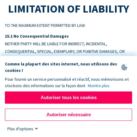
LIMITATION OF LIABILITY
TO THE MAXIMUM EXTENT PERMITTED BY LAW:
No Consequential Damages
NEITHER PARTY WILL BE LIABLE FOR INDIRECT, INCIDENTAL,
CONSEQUENTIAL, SPECIAL, EXEMPLARY, OR PUNITIVE DAMAGES, OR
LOSS OF PROFITS, REVENUE, OR DATA, ARISING OUT OF OR RELATING
Comme la plupart des sites internet, nous utilisons des
TO THIS AGREEMENT, EVEN IF ADVISED OF THE POSSIBILITY.
cookies !
Pour fournir un service personnalisé et réactif, nous mémorisons et
Liability Cap
stockons des informations sur la façon dont
Montre plus
DONORBOX’S TOTAL AGGREGATE LIABILITY ARISING OUT OF OR
RELATING TO THIS AGREEMENT WILL NOT EXCEED THE AMOUNTS PAID BY
Autoriser tous les cookies
CUSTOMER TO DONORBOX IN THE TWELVE (12) MONTHS PRECEDING
THE EVENT GIVING RISE TO THE CLAIM.
Autoriser nécessaire
Exceptions
Plus d'options
Nothing limits liability for: (a) amounts Customer owes Donorbox; (b)