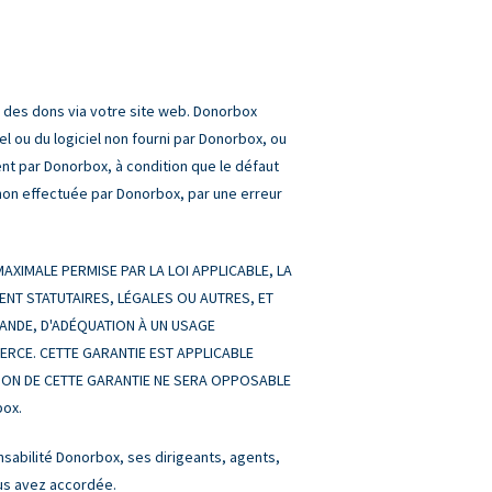
r des dons via votre site web. Donorbox
l ou du logiciel non fourni par Donorbox, ou
ement par Donorbox, à condition que le défaut
l non effectuée par Donorbox, par une erreur
XIMALE PERMISE PAR LA LOI APPLICABLE, LA
ENT STATUTAIRES, LÉGALES OU AUTRES, ET
HANDE, D'ADÉQUATION À UN USAGE
MERCE. CETTE GARANTIE EST APPLICABLE
TION DE CETTE GARANTIE NE SERA OPPOSABLE
box.
abilité Donorbox, ses dirigeants, agents,
ous avez accordée.