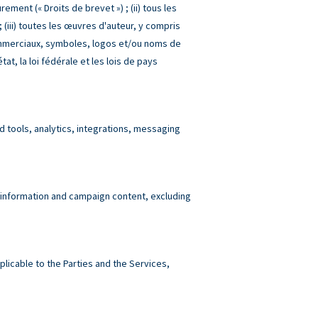
ment (« Droits de brevet ») ; (ii) tous les
(iii) toutes les œuvres d'auteur, y compris
commerciaux, symboles, logos et/ou noms de
tat, la loi fédérale et les lois de pays
tools, analytics, integrations, messaging
 information and campaign content, excluding
plicable to the Parties and the Services,