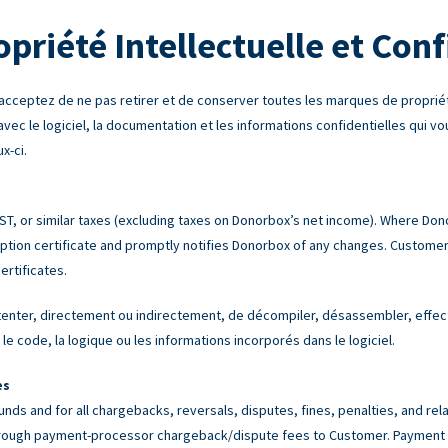
opriété Intellectuelle et Conf
acceptez de ne pas retirer et de conserver toutes les marques de propriét
 avec le logiciel, la documentation et les informations confidentielles qui v
x-ci.
 GST, or similar taxes (excluding taxes on Donorbox’s net income). Where Do
tion certificate and promptly notifies Donorbox of any changes. Customer 
ertificates.
nter, directement ou indirectement, de décompiler, désassembler, effectue
le code, la logique ou les informations incorporés dans le logiciel.
es
unds and for all chargebacks, reversals, disputes, fines, penalties, and r
rough payment-processor chargeback/dispute fees to Customer. Payment p