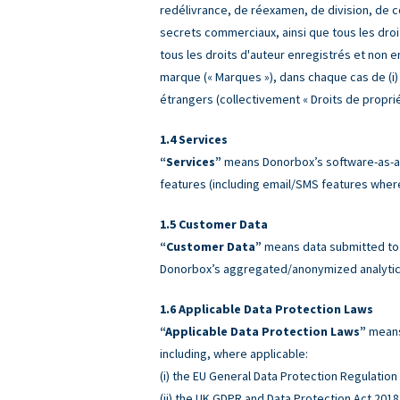
redélivrance, de réexamen, de division, de co
secrets commerciaux, ainsi que tous les droit
tous les droits d'auteur enregistrés et non 
marque (« Marques »), dans chaque cas de (i) à 
étrangers (collectivement « Droits de propriét
Services
“Services”
means Donorbox’s software-as-a-
features (including email/SMS features wher
Customer Data
“Customer Data”
means data submitted to o
Donorbox’s aggregated/anonymized analytics
Applicable Data Protection Laws
“Applicable Data Protection Laws”
means 
including, where applicable:
(i) the EU General Data Protection Regulatio
(ii) the UK GDPR and Data Protection Act 2018