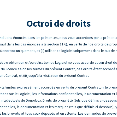
Octroi de droits
itions énoncés dans les présentes, nous vous accordons par la présente u
auf dans les cas énoncés à la section 11.6), en vertu de nos droits de propriét
r Donorbox uniquement, et (ii) utiliser ce logiciel uniquement dans le but de
Votre obtention et/ou utilisation du Logiciel ne vous accorde aucun droit de 
 de licence selon les termes du présent Contrat, ces droits étant accordés
Contrat, et (ii) jusqu'à la résiliation du présent Contrat.
its limités expressément accordés en vertu du présent Contrat, ni le prése
nces sur le Logiciel, les Informations confidentielles, la Documentation et 
intellectuels de Donorbox. Droits de propriété (tels que définis ci-dessous)
fidentielles, la documentation et les marques (tels que définis ci-dessous), y
 tous les brevets et tous ceux déposés et en attente. Les demandes de brev