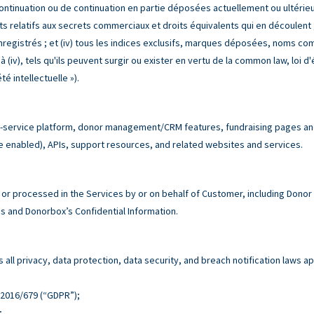
ntinuation ou de continuation en partie déposées actuellement ou ultérieure
s relatifs aux secrets commerciaux et droits équivalents qui en découlent ; 
enregistrés ; et (iv) tous les indices exclusifs, marques déposées, noms 
(iv), tels qu'ils peuvent surgir ou exister en vertu de la common law, loi d'é
é intellectuelle »).
service platform, donor management/CRM features, fundraising pages and 
e enabled), APIs, support resources, and related websites and services.
r processed in the Services by or on behalf of Customer, including Donor
 and Donorbox’s Confidential Information.
all privacy, data protection, data security, and breach notification laws ap
n 2016/679 (“GDPR”);
;