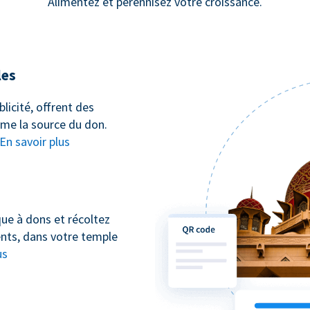
Alimentez et pérennisez votre croissance.
les
icité, offrent des
ême la source du don.
En savoir plus
que à dons et récoltez
nts, dans votre temple
us