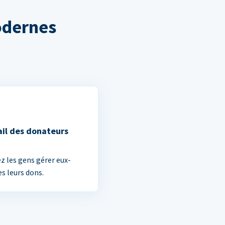
odernes
ail des donateurs
ez les gens gérer eux-
 leurs dons.