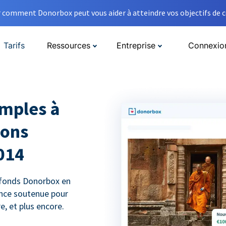
comment Donorbox peut vous aider à atteindre vos objectifs de co
Tarifs
Ressources
Entreprise
Connexio
emples à
dons
014
 fonds Donorbox en
ance soutenue pour
, et plus encore.