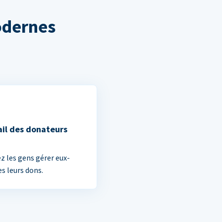
odernes
ail des donateurs
ez les gens gérer eux-
 leurs dons.