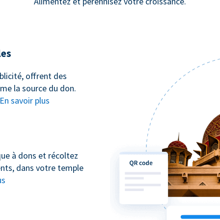
Alimentez et pérennisez votre croissance.
les
icité, offrent des
ême la source du don.
En savoir plus
que à dons et récoltez
nts, dans votre temple
us