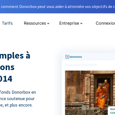
comment Donorbox peut vous aider à atteindre vos objectifs de co
Tarifs
Ressources
Entreprise
Connexio
emples à
dons
014
 fonds Donorbox en
ance soutenue pour
, et plus encore.