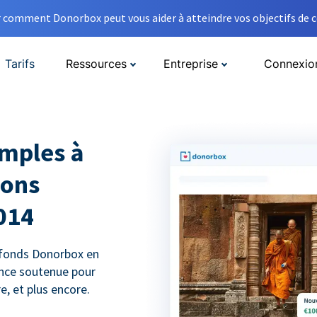
comment Donorbox peut vous aider à atteindre vos objectifs de co
Tarifs
Ressources
Entreprise
Connexio
emples à
dons
014
 fonds Donorbox en
ance soutenue pour
, et plus encore.