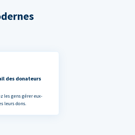
odernes
ail des donateurs
ez les gens gérer eux-
 leurs dons.