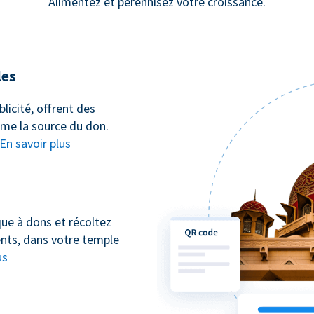
Alimentez et pérennisez votre croissance.
les
icité, offrent des
ême la source du don.
En savoir plus
que à dons et récoltez
nts, dans votre temple
us