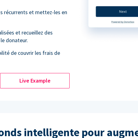
ns récurrents et mettez-les en
isées et recueillez des
le donateur.
lité de couvrir les frais de
Live Example
fonds intelligente pour augme