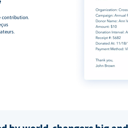
e
 contribution.
eçus
ateurs.