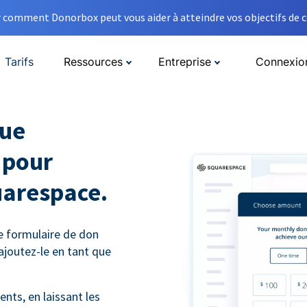
comment Donorbox peut vous aider à atteindre vos objectifs de co
Tarifs
Ressources
Entreprise
Connexio
que
 pour
uarespace.
e formulaire de don
ajoutez-le en tant que
nts, en laissant les