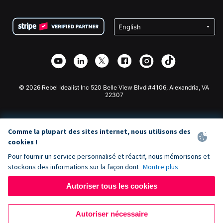
FAQ
Collecte de fonds pour les associations
Plugin de don WordPress
Conditions
Collecte de fonds pour les écoles
Formulaire de don Squarespace
Confidentialité
Collecte de fonds caritative
Plugin de don Wix
Sécurité
Application de don Weebly
Partenariat d'affiliation
Application de don Webflow
Bibliothèque
Don Joomla
API Doc + Zapier
© 2026 Rebel Idealist Inc 520 Belle View Blvd #4106, Alexandria, VA
22307
Comme la plupart des sites internet, nous utilisons des
cookies !
Pour fournir un service personnalisé et réactif, nous mémorisons et
stockons des informations sur la façon dont
Montre plus
Autoriser tous les cookies
Autoriser nécessaire