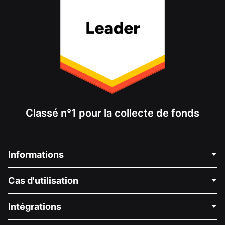
Classé n°1 pour la collecte de fonds
Informations
Contactez-nous
Cas d'utilisation
À propos de nous
Blog
Collecte de fonds politique
Intégrations
Carrières
Collecte de fonds médicale